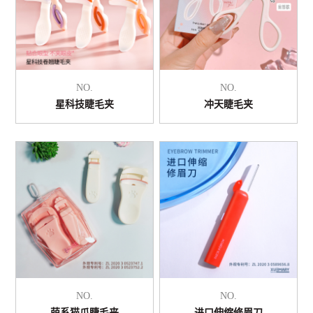
NO.
NO.
星科技睫毛夹
冲天睫毛夹
NO.
NO.
萌系猫爪睫毛夹
进口伸缩修眉刀