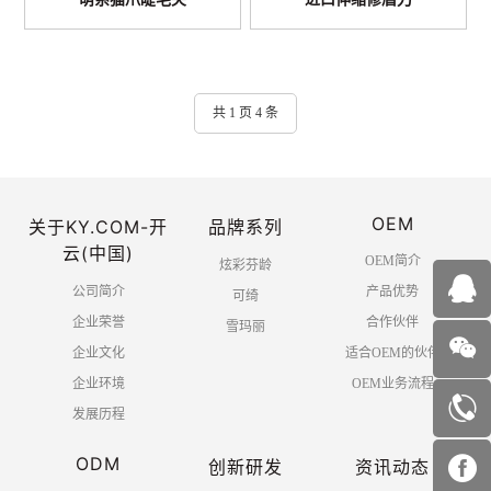
共 1 页 4 条
OEM
关于KY.COM-开
品牌系列
云(中国)
OEM简介
炫彩芬龄
公司简介
产品优势
可绮
企业荣誉
合作伙伴
雪玛丽
企业文化
适合OEM的伙伴
企业环境
OEM业务流程
发展历程
ODM
创新研发
资讯动态