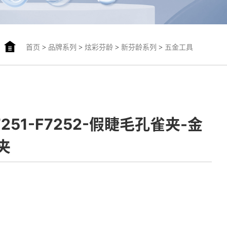
首页
>
品牌系列
>
炫彩芬龄
>
新芬龄系列
>
五金工具
F7251-F7252-假睫毛孔雀夹-金
夹