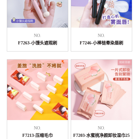
NO.
NO.
F7263-小馒头遮瑕刷
F7246-小棒槌晕染唇刷
NO.
NO.
F7213-压缩毛巾
F7203-水蜜桃净颜卸妆湿巾25