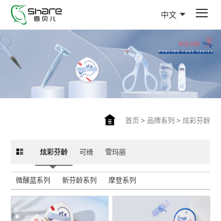
中文
首页
>
品牌系列
>
炫彩芬龄
炫彩芬龄
可绮
雪玛丽
微醺蓝系列
新芬龄系列
摩登系列