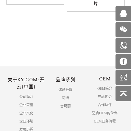
片
首页
上一页
1
2
3
下一页
OEM
末页
关于KY.COM-开
品牌系列
云(中国)
OEM简介
炫彩芬龄
公司简介
产品优势
可绮
企业荣誉
合作伙伴
雪玛丽
企业文化
适合OEM的伙伴
企业环境
OEM业务流程
发展历程